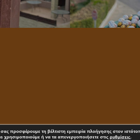
 σας προσφέρουμε τη βέλτιστη εμπειρία πλοήγησης στον ιστότο
rts
es χρησιμοποιούμε ή να τα απενεργοποιήσετε στις
ρυθμίσεις
.