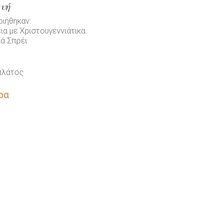
υή
οιήθηκαν:
εια με Χριστουγεννιάτικα
κά Σπρέι
πλάτος
ρα