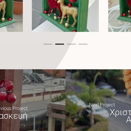
Next Project
vious Project
Χρισ
τασκευή
Α