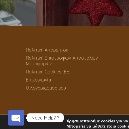
Πολιτική Απορρήτου
Πολιτική Επιστροφών-Αποστολών-
Μεταφορών
Πολιτική Cookies (ΕΕ)
Επικοινωνία
Ο λογαριασμός μου
Need Help? ?
Χρησιμοποιούμε cookies για να
Open
© 2026 Christianas Art Gallery. Created by
D-Zine Visual A
Μπορείτε να μάθετε ποια cooki
chaty