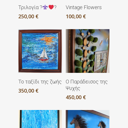
Διαβάστε
Προσθήκη Στο
Τριλογία ?
?
Vintage Flowers
Περισσότερα
Καλάθι
250,00
€
100,00
€
Προσθήκη Στο
Προσθήκη Στο
Το ταξίδι της ζωής
Ο Παράδεισος της
Καλάθι
Καλάθι
Ψυχής
350,00
€
450,00
€