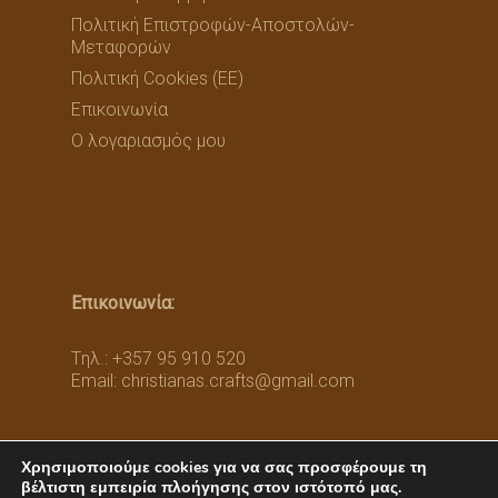
Πολιτική Επιστροφών-Αποστολών-
Μεταφορών
Πολιτική Cookies (ΕΕ)
Επικοινωνία
Ο λογαριασμός μου
Επικοινωνία:
Tηλ.: +357 95 910 520
Email:
christianas.crafts@gmail.com
Χρησιμοποιούμε cookies για να σας προσφέρουμε τη
βέλτιστη εμπειρία πλοήγησης στον ιστότοπό μας.
© 2026 Christianas Art Gallery. Created by
D-Zine