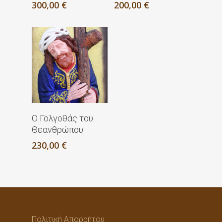
300,00
€
200,00
€
Προσθήκη Στο
Ο Γολγοθάς του
Καλάθι
Θεανθρώπου
230,00
€
Πολιτική Απορρήτου