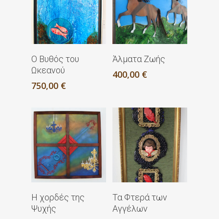
Προσθήκη Στο
Προσθήκη Στο
Ο Βυθός του
Άλματα Ζωής
Καλάθι
Καλάθι
Ωκεανού
400,00
€
750,00
€
Διαβάστε
Προσθήκη Στο
Η χορδές της
Τα Φτερά των
Περισσότερα
Καλάθι
Ψυχής
Αγγέλων