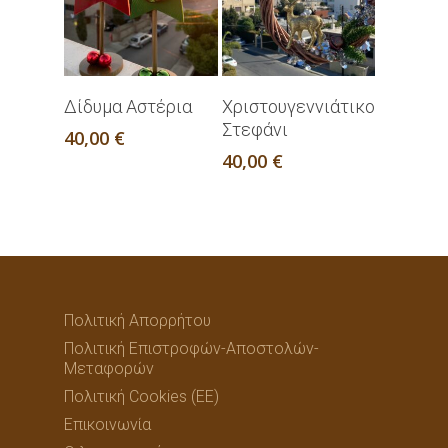
Προσθήκη Στο
Προσθήκη Στο
Δίδυμα Aστέρια
Χριστουγεννιάτικο
Καλάθι
Καλάθι
Στεφάνι
40,00
€
40,00
€
Πολιτική Απορρήτου
Πολιτική Επιστροφών-Αποστολών-
Μεταφορών
Πολιτική Cookies (ΕΕ)
Επικοινωνία