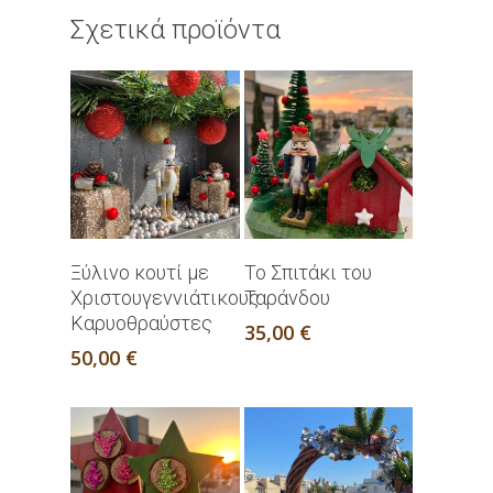
Σχετικά προϊόντα
Διαβάστε
Προσθήκη Στο
Ξύλινο κουτί με
Το Σπιτάκι του
Περισσότερα
Καλάθι
Χριστουγεννιάτικους
Ταράνδου
Καρυοθραύστες
35,00
€
50,00
€